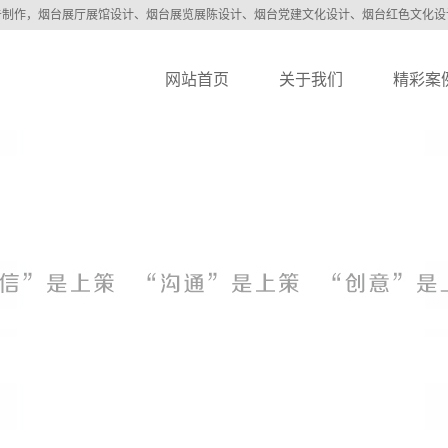
告制作，烟台展厅展馆设计、烟台展览展陈设计、烟台党建文化设计、烟台红色文化设
网站首页
关于我们
精彩案
公司简介
品牌策划/V
宣传册/样本
包装设计/商
文化墙/形象
党建形象/红
展馆展厅/陈
工程装饰装
宣传片/动画