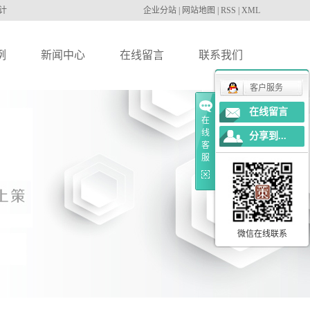
计
企业分站
|
网站地图
|
RSS
|
XML
例
新闻中心
在线留言
联系我们
客户服务
I/标志
烟台广告公司新闻
在线留言
在
/海报
烟台广告制作新闻
线
分享到...
客
务印刷
烟台广告设计新闻
服
墙展示
烟台党建设计新闻
色文化
烟台展览展示新闻
列展览
微信在线联系
修施工
/活动